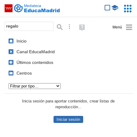
Mediateca de EducaMadrid
Saltar navegación
Servic
Educa
Palabra o frase:
Búsqueda avanzada
Ayuda
(en
ventana
Inicio
nueva)
Canal EducaMadrid
Últimos contenidos
Centros
Tipo de contenido:
Inicia sesión para aportar contenidos, crear listas de
reproducción...
Iniciar sesión