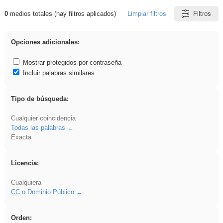
0
medios totales (hay filtros aplicados)
Limpiar filtros
Filtros
Resultados de: regalo
Opciones adicionales:
Mostrar protegidos por contraseña
Incluir palabras similares
Tipo de búsqueda:
Cualquier coincidencia
Todas las palabras
Exacta
Licencia:
Cualquiera
CC
o Dominio Público
Orden: