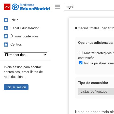
Mediateca de EducaMadrid
Saltar navegación
Palabra o frase:
Inicio
Canal EducaMadrid
0
medios totales (hay filtr
Resultados de: 
Últimos contenidos
Opciones adicionales:
Centros
Tipo de contenido:
Mostrar protegidos 
contraseña
Incluir palabras simi
Inicia sesión para aportar
contenidos, crear listas de
reproducción...
Tipo de contenido:
Iniciar sesión
No se ha encontrado ni