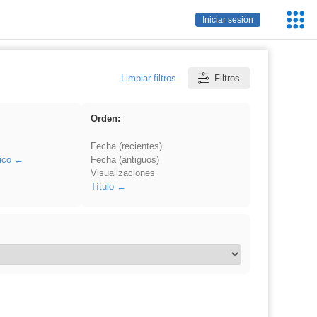
Servic
Iniciar sesión
Educa
Limpiar filtros
Filtros
Orden:
Fecha (recientes)
ico
Fecha (antiguos)
Visualizaciones
Título