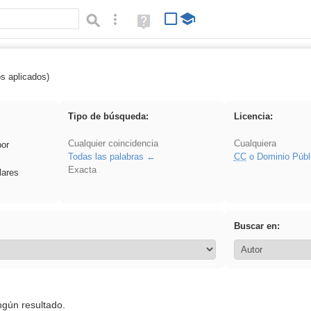
Búsqueda avanzada
Ayuda
(en
ventana
nueva)
os aplicados)
regalo
Tipo de búsqueda:
Licencia:
Cualquier coincidencia
Cualquiera
por
Todas las palabras
CC
o Dominio Públ
Exacta
lares
Buscar en:
ngún resultado.