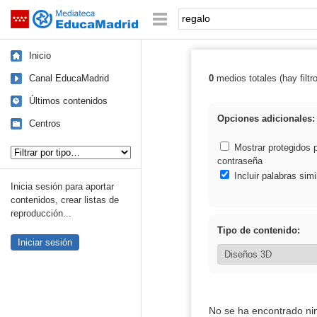
Mediateca de EducaMadrid
Saltar navegación
Palabra o frase:
Inicio
Canal EducaMadrid
0
medios totales (hay filtr
Resultados de: 
Últimos contenidos
Opciones adicionales:
Centros
Tipo de contenido:
Mostrar protegidos 
contraseña
Incluir palabras simi
Inicia sesión para aportar
contenidos, crear listas de
reproducción...
Tipo de contenido:
Iniciar sesión
No se ha encontrado ni