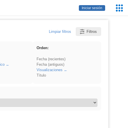
Servic
Iniciar sesión
Educa
Limpiar filtros
Filtros
Orden:
Fecha (recientes)
ico
Fecha (antiguos)
Visualizaciones
Título