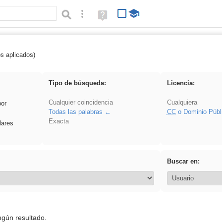
Búsqueda avanzada
Ayuda
(en
ventana
nueva)
os aplicados)
regalo
Tipo de búsqueda:
Licencia:
Cualquier coincidencia
Cualquiera
por
Todas las palabras
CC
o Dominio Públ
Exacta
lares
Buscar en:
ngún resultado.