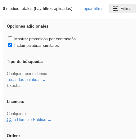
0
medios totales (hay filtros aplicados)
Limpiar filtros
Filtros
Resultados de: regalo
Opciones adicionales:
Mostrar protegidos por contraseña
Incluir palabras similares
Tipo de búsqueda:
Cualquier coincidencia
Todas las palabras
Exacta
Licencia:
Cualquiera
CC
o Dominio Público
Orden: