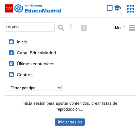
Mediateca de EducaMadrid
Saltar navegación
Servic
Educa
Palabra o frase:
Búsqueda avanzada
Ayuda
(en
ventana
Inicio
nueva)
Canal EducaMadrid
Últimos contenidos
Centros
Tipo de contenido:
Inicia sesión para aportar contenidos, crear listas de
reproducción...
Iniciar sesión