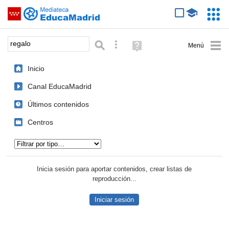
Mediateca de EducaMadrid
Saltar navegación
Servic
Educa
Palabra o frase:
Búsqueda avanzada
Ayuda
(en
ventana
Inicio
nueva)
Canal EducaMadrid
Últimos contenidos
Centros
Tipo de contenido:
Inicia sesión para aportar contenidos, crear listas de
reproducción...
Iniciar sesión