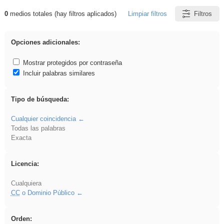
0
medios totales (hay filtros aplicados)
Limpiar filtros
Filtros
Resultados de: regalo
Opciones adicionales:
Mostrar protegidos por contraseña
Incluir palabras similares
Tipo de búsqueda:
Cualquier coincidencia
Todas las palabras
Exacta
Licencia:
Cualquiera
CC
o Dominio Público
Orden: