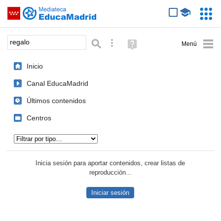
Mediateca de EducaMadrid
Saltar navegación
Servic
Educa
Palabra o frase:
Búsqueda avanzada
Ayuda
(en
ventana
Inicio
nueva)
Canal EducaMadrid
Últimos contenidos
Centros
Tipo de contenido:
Inicia sesión para aportar contenidos, crear listas de
reproducción...
Iniciar sesión