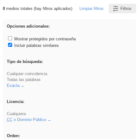
0
medios totales (hay filtros aplicados)
Limpiar filtros
Filtros
Resultados de: regalo
Opciones adicionales:
Mostrar protegidos por contraseña
Incluir palabras similares
Tipo de búsqueda:
Cualquier coincidencia
Todas las palabras
Exacta
Licencia:
Cualquiera
CC
o Dominio Público
Orden: