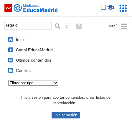
Mediateca de EducaMadrid
Saltar navegación
Servic
Educa
Palabra o frase:
Búsqueda avanzada
Ayuda
(en
ventana
Inicio
nueva)
Canal EducaMadrid
Últimos contenidos
Centros
Tipo de contenido:
Inicia sesión para aportar contenidos, crear listas de
reproducción...
Iniciar sesión