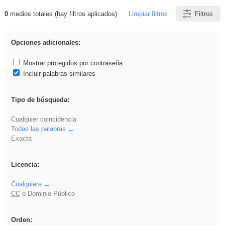
0
medios totales (hay filtros aplicados)
Limpiar filtros
Filtros
Resultados de: regalo
Opciones adicionales:
Mostrar protegidos por contraseña
Incluir palabras similares
Tipo de búsqueda:
Cualquier coincidencia
Todas las palabras
Exacta
Licencia:
Cualquiera
CC
o Dominio Público
Orden: