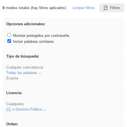
0
medios totales (hay filtros aplicados)
Limpiar filtros
Filtros
Resultados de: regalo
Opciones adicionales:
Mostrar protegidos por contraseña
Incluir palabras similares
Tipo de búsqueda:
Cualquier coincidencia
Todas las palabras
Exacta
Licencia:
Cualquiera
CC
o Dominio Público
Orden: