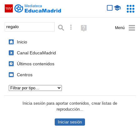
Mediateca de EducaMadrid
Saltar navegación
Servic
Educa
Palabra o frase:
Búsqueda avanzada
Ayuda
(en
ventana
Inicio
nueva)
Canal EducaMadrid
Últimos contenidos
Centros
Tipo de contenido:
Inicia sesión para aportar contenidos, crear listas de
reproducción...
Iniciar sesión