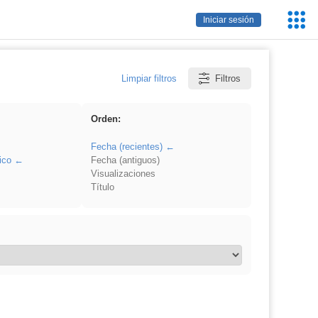
Servic
Iniciar sesión
Educa
Limpiar filtros
Filtros
Orden:
Fecha (recientes)
ico
Fecha (antiguos)
Visualizaciones
Título