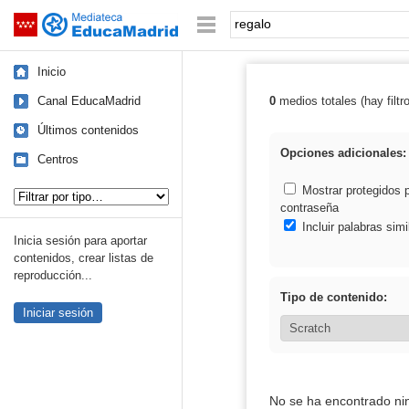
Mediateca de EducaMadrid
Saltar navegación
Palabra o frase:
Inicio
Canal EducaMadrid
0
medios totales (hay filtr
Resultados de: 
Últimos contenidos
Opciones adicionales:
Centros
Tipo de contenido:
Mostrar protegidos 
contraseña
Incluir palabras simi
Inicia sesión para aportar
contenidos, crear listas de
reproducción...
Tipo de contenido:
Iniciar sesión
No se ha encontrado ni