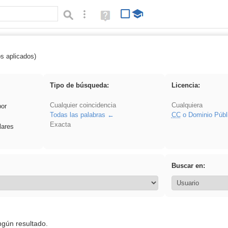
Búsqueda avanzada
Ayuda
(en
ventana
nueva)
os aplicados)
regalo
Tipo de búsqueda:
Licencia:
Cualquier coincidencia
Cualquiera
por
Todas las palabras
CC
o Dominio Públ
Exacta
lares
Buscar en:
ngún resultado.