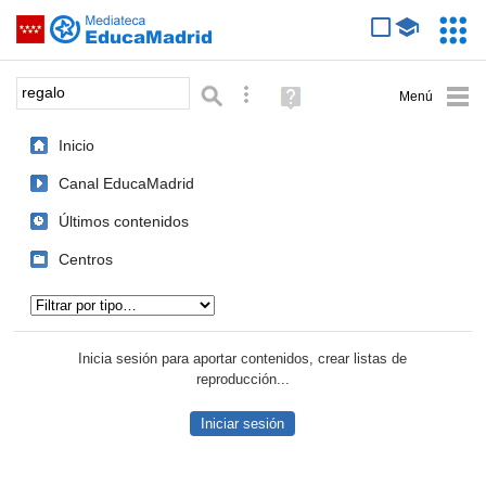
Mediateca de EducaMadrid
Saltar navegación
Servic
Educa
Palabra o frase:
Búsqueda avanzada
Ayuda
(en
ventana
Inicio
nueva)
Canal EducaMadrid
Últimos contenidos
Centros
Tipo de contenido:
Inicia sesión para aportar contenidos, crear listas de
reproducción...
Iniciar sesión