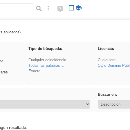
Búsqueda avanzada
Ayuda
(en
ventana
nueva)
os aplicados)
regalo
Tipo de búsqueda:
Licencia:
Cualquier coincidencia
Cualquiera
por
Todas las palabras
CC
o Dominio Públ
Exacta
lares
Buscar en:
ngún resultado.