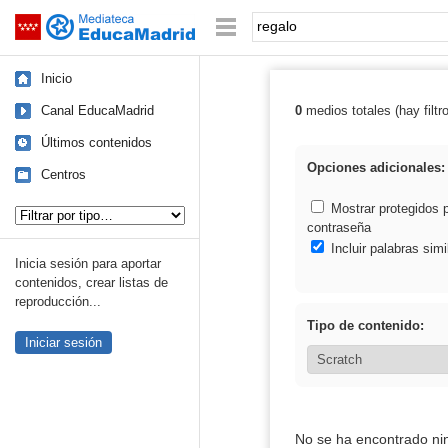
Mediateca de EducaMadrid
Saltar navegación
Palabra o frase:
Inicio
Canal EducaMadrid
0
medios totales (hay filtr
Resultados de: 
Últimos contenidos
Opciones adicionales:
Centros
Tipo de contenido:
Mostrar protegidos 
contraseña
Incluir palabras simi
Inicia sesión para aportar
contenidos, crear listas de
reproducción...
Tipo de contenido:
Iniciar sesión
No se ha encontrado ni