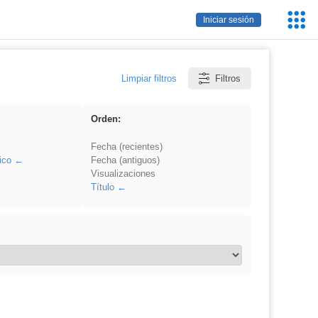
Servic
Iniciar sesión
Educa
Limpiar filtros
Filtros
Orden:
Fecha (recientes)
ico
Fecha (antiguos)
Visualizaciones
Título