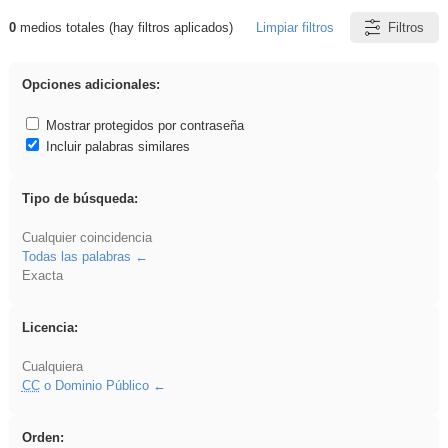
0
medios totales (hay filtros aplicados)
Limpiar filtros
Filtros
Resultados de: regalo
Opciones adicionales:
Mostrar protegidos por contraseña
Incluir palabras similares
Tipo de búsqueda:
Cualquier coincidencia
Todas las palabras
Exacta
Licencia:
Cualquiera
CC
o Dominio Público
Orden: