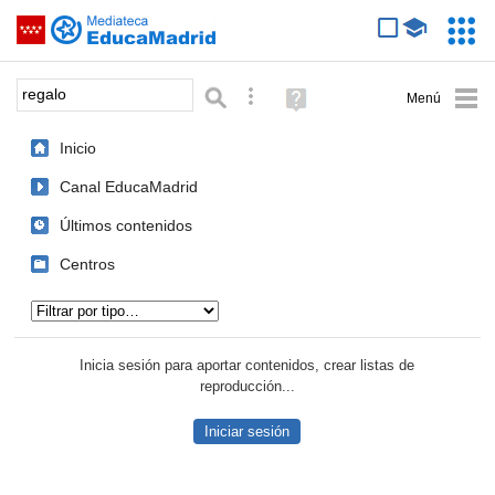
Mediateca de EducaMadrid
Saltar navegación
Servic
Educa
Palabra o frase:
Búsqueda avanzada
Ayuda
(en
ventana
Inicio
nueva)
Canal EducaMadrid
Últimos contenidos
Centros
Tipo de contenido:
Inicia sesión para aportar contenidos, crear listas de
reproducción...
Iniciar sesión