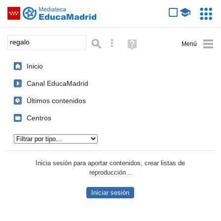
Mediateca de EducaMadrid
Saltar navegación
Servic
Educa
Palabra o frase:
Búsqueda avanzada
Ayuda
(en
ventana
Inicio
nueva)
Canal EducaMadrid
Últimos contenidos
Centros
Tipo de contenido:
Inicia sesión para aportar contenidos, crear listas de
reproducción...
Iniciar sesión