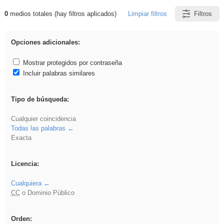
0
medios totales (hay filtros aplicados)
Limpiar filtros
Filtros
Resultados de: regalo
Opciones adicionales:
Mostrar protegidos por contraseña
Incluir palabras similares
Tipo de búsqueda:
Cualquier coincidencia
Todas las palabras
Exacta
Licencia:
Cualquiera
CC
o Dominio Público
Orden: