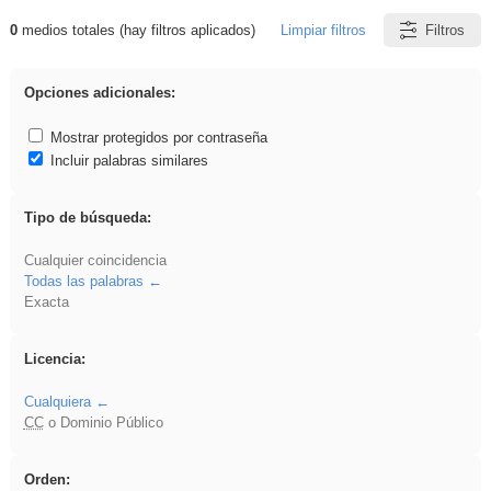
0
medios totales (hay filtros aplicados)
Limpiar filtros
Filtros
Resultados de: regalo
Opciones adicionales:
Mostrar protegidos por contraseña
Incluir palabras similares
Tipo de búsqueda:
Cualquier coincidencia
Todas las palabras
Exacta
Licencia:
Cualquiera
CC
o Dominio Público
Orden: