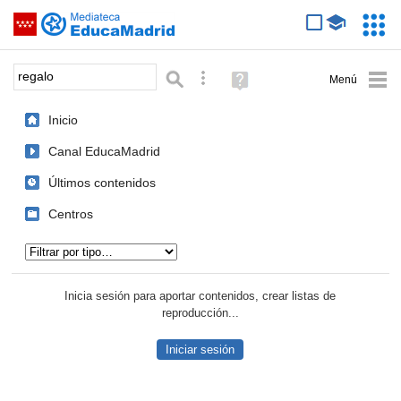
Mediateca de EducaMadrid
Saltar navegación
Servic
Educa
Palabra o frase:
Búsqueda avanzada
Ayuda
(en
ventana
Inicio
nueva)
Canal EducaMadrid
Últimos contenidos
Centros
Tipo de contenido:
Inicia sesión para aportar contenidos, crear listas de
reproducción...
Iniciar sesión