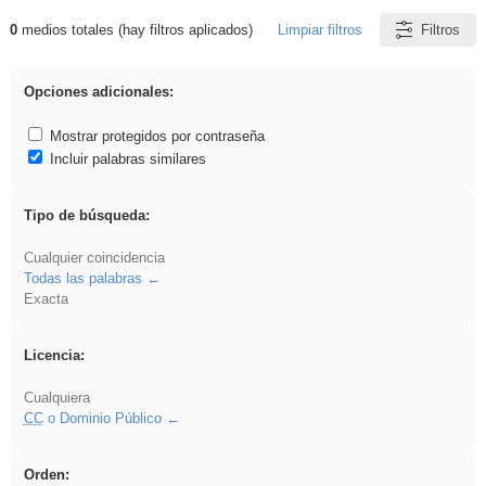
0
medios totales (hay filtros aplicados)
Limpiar filtros
Filtros
Resultados de: regalo
Opciones adicionales:
Mostrar protegidos por contraseña
Incluir palabras similares
Tipo de búsqueda:
Cualquier coincidencia
Todas las palabras
Exacta
Licencia:
Cualquiera
CC
o Dominio Público
Orden: