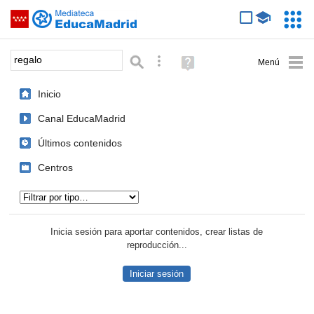
Mediateca de EducaMadrid
Saltar navegación
Servic
Educa
Palabra o frase:
Búsqueda avanzada
Ayuda
(en
ventana
Inicio
nueva)
Canal EducaMadrid
Últimos contenidos
Centros
Tipo de contenido:
Inicia sesión para aportar contenidos, crear listas de
reproducción...
Iniciar sesión