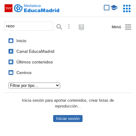
Mediateca de EducaMadrid
Saltar navegación
Servic
Educa
Palabra o frase:
Búsqueda avanzada
Ayuda
(en
ventana
Inicio
nueva)
Canal EducaMadrid
Últimos contenidos
Centros
Tipo de contenido:
Inicia sesión para aportar contenidos, crear listas de
reproducción...
Iniciar sesión