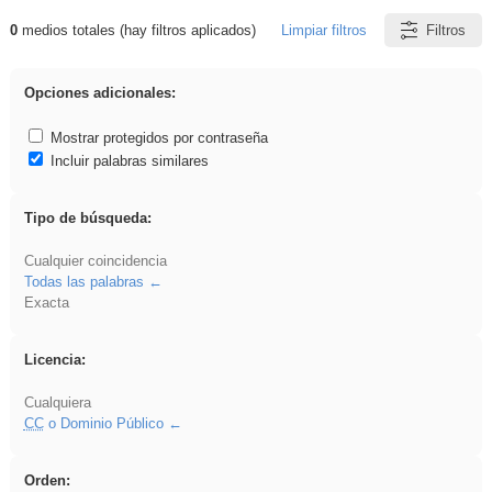
0
medios totales (hay filtros aplicados)
Limpiar filtros
Filtros
Resultados de: rezo
Opciones adicionales:
Mostrar protegidos por contraseña
Incluir palabras similares
Tipo de búsqueda:
Cualquier coincidencia
Todas las palabras
Exacta
Licencia:
Cualquiera
CC
o Dominio Público
Orden: