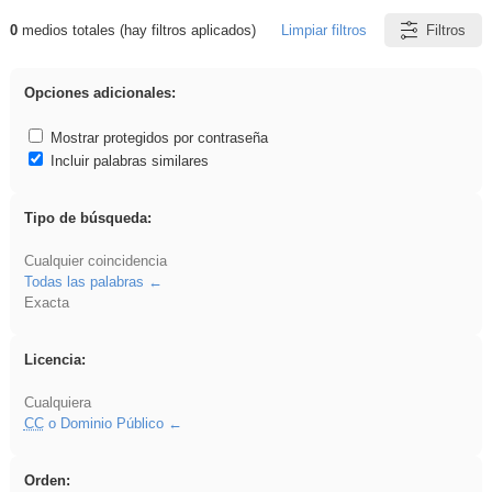
0
medios totales (hay filtros aplicados)
Limpiar filtros
Filtros
Resultados de: rezo
Opciones adicionales:
Mostrar protegidos por contraseña
Incluir palabras similares
Tipo de búsqueda:
Cualquier coincidencia
Todas las palabras
Exacta
Licencia:
Cualquiera
CC
o Dominio Público
Orden: