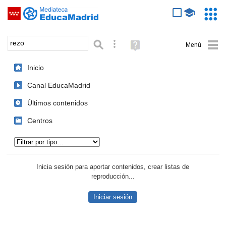
Mediateca de EducaMadrid
Saltar navegación
Servic
Educa
Palabra o frase:
Búsqueda avanzada
Ayuda
(en
ventana
Inicio
nueva)
Canal EducaMadrid
Últimos contenidos
Centros
Tipo de contenido:
Inicia sesión para aportar contenidos, crear listas de
reproducción...
Iniciar sesión