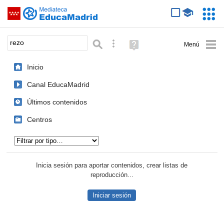
Mediateca de EducaMadrid
Saltar navegación
Servic
Educa
Palabra o frase:
Búsqueda avanzada
Ayuda
(en
ventana
Inicio
nueva)
Canal EducaMadrid
Últimos contenidos
Centros
Tipo de contenido:
Inicia sesión para aportar contenidos, crear listas de
reproducción...
Iniciar sesión