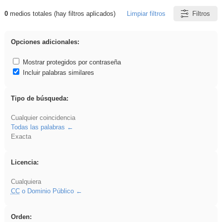
0
medios totales (hay filtros aplicados)
Limpiar filtros
Filtros
Resultados de: rezo
Opciones adicionales:
Mostrar protegidos por contraseña
Incluir palabras similares
Tipo de búsqueda:
Cualquier coincidencia
Todas las palabras
Exacta
Licencia:
Cualquiera
CC
o Dominio Público
Orden: