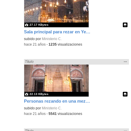
ubic
de l
bús
27.17 KBytes
Sala principal para rezar en Yeni Camii, Estambul, Turquía
Contenido educativo.
subido por
Ministerio C.
-
hace 21 años
-
1235
visualizaciones
Mos
…
Encontrado «rezo» en:
Título
la
ubic
de l
bús
22.13 KBytes
Personas rezando en una mezquita, Estambul, Turquía
Contenido educativo.
subido por
Ministerio C.
-
hace 21 años
-
5541
visualizaciones
Mos
…
Encontrado «rezo» en:
Título