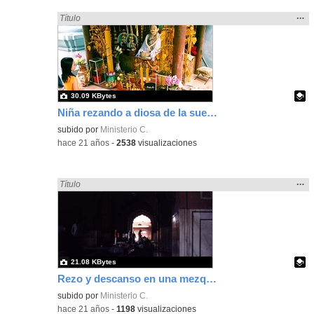
Mos
…
Encontrado «rezo» en:
Título
la
ubic
de l
bús
30.09 KBytes
Niña rezando a diosa de la suerte Phnom Penh, Camboya
Contenido educativo.
subido por
Ministerio C.
-
hace 21 años
-
2538
visualizaciones
Mos
…
Encontrado «rezo» en:
Título
la
ubic
de l
bús
21.08 KBytes
Rezo y descanso en una mezquita, Delhi, India
Contenido educativo.
subido por
Ministerio C.
-
hace 21 años
-
1198
visualizaciones