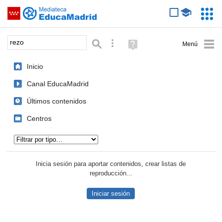
Mediateca de EducaMadrid
Saltar navegación
Servic
Educa
Palabra o frase:
Búsqueda avanzada
Ayuda
(en
ventana
Inicio
nueva)
Canal EducaMadrid
Últimos contenidos
Centros
Tipo de contenido:
Inicia sesión para aportar contenidos, crear listas de
reproducción...
Iniciar sesión