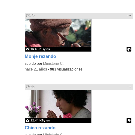
Mos
…
Encontrado «rezo» en:
Título
la
ubic
de l
bús
16.68 KBytes
Monje rezando
Contenido educativo.
subido por
Ministerio C.
-
hace 21 años
-
983
visualizaciones
Mos
…
Encontrado «rezo» en:
Título
la
ubic
de l
bús
12.44 KBytes
Chico rezando
Contenido educativo.
subido por
Ministerio C.