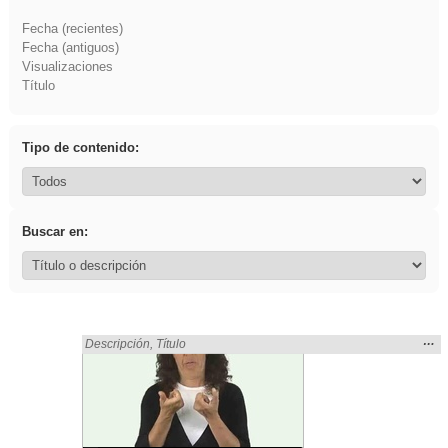
Fecha (recientes)
Fecha (antiguos)
Visualizaciones
Título
Tipo de contenido:
Buscar en:
Mos
…
Encontrado «rezo» en:
Descripción
,
Título
la
ubic
de l
bús