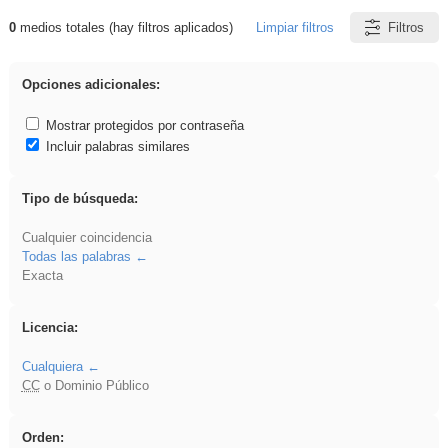
0
medios totales (hay filtros aplicados)
Limpiar filtros
Filtros
Resultados de: rezo
Opciones adicionales:
Mostrar protegidos por contraseña
Incluir palabras similares
Tipo de búsqueda:
Cualquier coincidencia
Todas las palabras
Exacta
Licencia:
Cualquiera
CC
o Dominio Público
Orden: