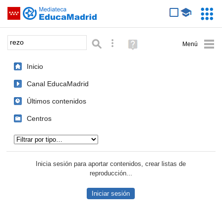
Mediateca de EducaMadrid
Saltar navegación
Servic
Educa
Palabra o frase:
Búsqueda avanzada
Ayuda
(en
ventana
Inicio
nueva)
Canal EducaMadrid
Últimos contenidos
Centros
Tipo de contenido:
Inicia sesión para aportar contenidos, crear listas de
reproducción...
Iniciar sesión