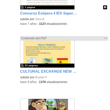
1 página
Concurso Esópera 4 IES Sapere Aude
Contenido educativo.
subido por
Sara B.
-
hace 7 años
-
1123
visualizaciones
Mos
…
Encontrado «rezo» en:
Contenido del PDF
la
ubic
de l
bús
22 páginas
CULTURAL EXCHANGE NEW MEXICO-LOECHES 2017-2018
subido por
M.pilar P.
-
hace 9 años
-
1376
visualizaciones