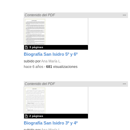
Mos
…
Encontrado «rezo» en:
Contenido del PDF
la
ubic
de l
bús
3 páginas
Biografía San Isidro 5º y 6º
subido por
Ana María L.
-
hace 6 años
-
681
visualizaciones
Mos
…
Encontrado «rezo» en:
Contenido del PDF
la
ubic
de l
bús
2 páginas
Biografía San Isidro 3º y 4º
subido por
Ana María L.