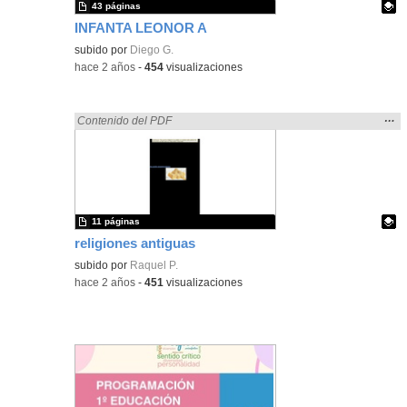
43 páginas
INFANTA LEONOR A
Contenido educativo.
subido por
Diego G.
-
hace 2 años
-
454
visualizaciones
Mos
…
Encontrado «rezo» en:
Contenido del PDF
la
ubic
de l
bús
11 páginas
religiones antiguas
Contenido educativo.
subido por
Raquel P.
-
hace 2 años
-
451
visualizaciones