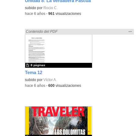
Unidad 8: La verdadera Pascua
Contenido educativo.
subido por
Rocio C.
-
hace 6 años
-
961
visualizaciones
Mos
…
Encontrado «rezo» en:
Contenido del PDF
la
ubic
de l
bús
8 páginas
Tema 12
subido por
Víctor A.
-
hace 6 años
-
600
visualizaciones