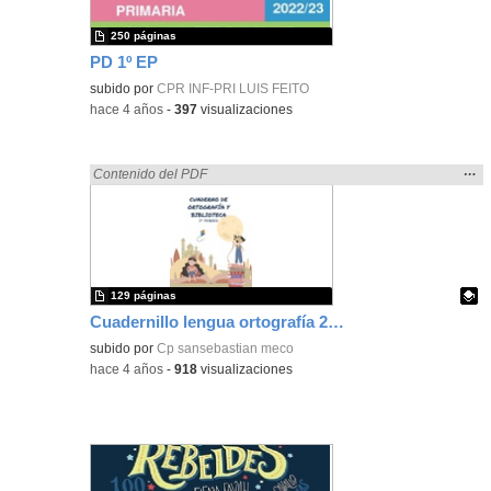
250 páginas
PD 1º EP
subido por
CPR INF-PRI LUIS FEITO
-
hace 4 años
-
397
visualizaciones
Mos
…
Encontrado «rezo» en:
Contenido del PDF
la
ubic
de l
bús
129 páginas
Cuadernillo lengua ortografía 2º ACCEDE
Contenido educativo.
subido por
Cp sansebastian meco
-
hace 4 años
-
918
visualizaciones