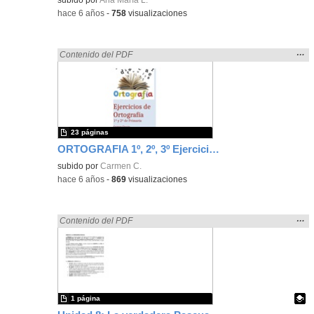
-
hace 6 años
-
758
visualizaciones
Mos
…
Encontrado «rezo» en:
Contenido del PDF
la
ubic
de l
bús
23 páginas
ORTOGRAFIA 1º, 2º, 3º Ejercicios "Quédate en casa" Bravo Murillo
subido por
Carmen C.
-
hace 6 años
-
869
visualizaciones
Mos
…
Encontrado «rezo» en:
Contenido del PDF
la
ubic
de l
bús
1 página