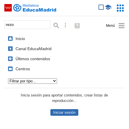
Mediateca de EducaMadrid
Saltar navegación
Servic
Educa
Palabra o frase:
Búsqueda avanzada
Ayuda
(en
ventana
Inicio
nueva)
Canal EducaMadrid
Últimos contenidos
Centros
Tipo de contenido:
Inicia sesión para aportar contenidos, crear listas de
reproducción...
Iniciar sesión