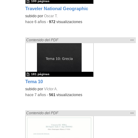
100 páginas
Traveler National Geographic
subido por
Oscar T.
-
hace 6 años
-
972
visualizaciones
Mos
…
Encontrado «rezo» en:
Contenido del PDF
la
ubic
de l
bús
181 páginas
Tema 10
subido por
Víctor A.
-
hace 7 años
-
561
visualizaciones
Mos
…
Encontrado «rezo» en:
Contenido del PDF
la
ubic
de l
bús