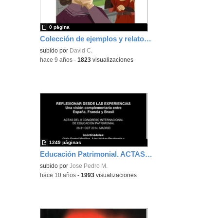
0 página
Colección de ejemplos y relatos 3º ESO
subido por
David C.
-
hace 9 años
-
1823
visualizaciones
1249 páginas
Educación Patrimonial. ACTAS II CONGRESO INTERNACIONAL EDUCACIÓN PATRIMONIAL
subido por
Jose Pedro M.
-
hace 10 años
-
1993
visualizaciones