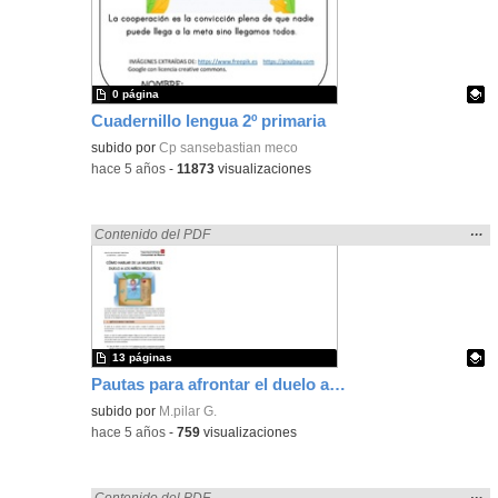
0 página
Cuadernillo lengua 2º primaria
Contenido educativo.
subido por
Cp sansebastian meco
-
hace 5 años
-
11873
visualizaciones
Mos
…
Encontrado «rezo» en:
Contenido del PDF
la
ubic
de l
bús
13 páginas
Pautas para afrontar el duelo ante un fallecimiento en la etapa de 0-6 años.
Contenido educativo.
subido por
M.pilar G.
-
hace 5 años
-
759
visualizaciones
Mos
…
Encontrado «rezo» en:
Contenido del PDF