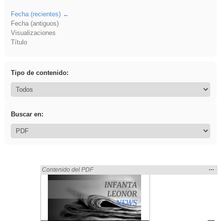
Fecha (recientes)
Fecha (antiguos)
Visualizaciones
Título
Tipo de contenido:
Buscar en:
Mos
…
Encontrado «rezo» en:
Contenido del PDF
la
ubic
de l
bús