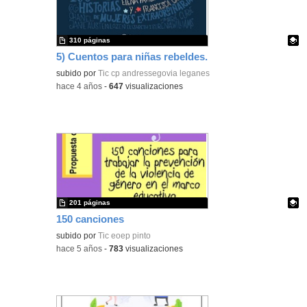
310 páginas
5) Cuentos para niñas rebeldes.
Contenido educativo.
subido por
Tic cp andressegovia leganes
-
hace 4 años
-
647
visualizaciones
201 páginas
150 canciones
Contenido educativo.
subido por
Tic eoep pinto
-
hace 5 años
-
783
visualizaciones