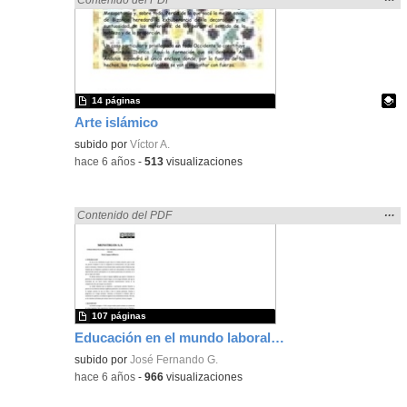
la
ubic
de l
bús
14 páginas
Arte islámico
Contenido educativo.
subido por
Víctor A.
-
hace 6 años
-
513
visualizaciones
Mos
…
Encontrado «rezo» en:
Contenido del PDF
la
ubic
de l
bús
107 páginas
Educación en el mundo laboral: acercamiento a través del cine.
subido por
José Fernando G.
-
hace 6 años
-
966
visualizaciones