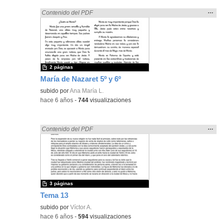
Mos
…
Encontrado «rezo» en:
Contenido del PDF
la
ubic
de l
bús
2 páginas
María de Nazaret 5º y 6º
subido por
Ana María L.
-
hace 6 años
-
744
visualizaciones
Mos
…
Encontrado «rezo» en:
Contenido del PDF
la
ubic
de l
bús
3 páginas
Tema 13
subido por
Víctor A.
-
hace 6 años
-
594
visualizaciones