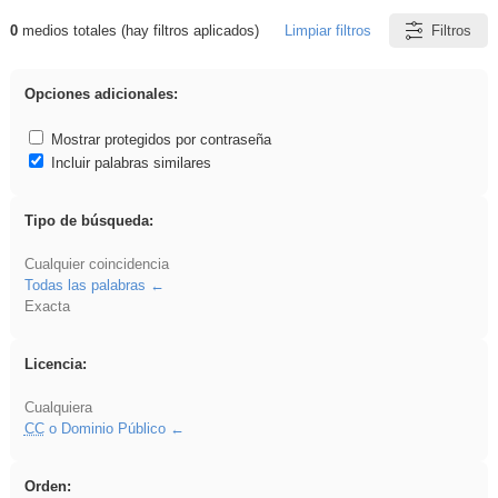
0
medios totales (hay filtros aplicados)
Limpiar filtros
Filtros
Resultados de: rezo
Opciones adicionales:
Mostrar protegidos por contraseña
Incluir palabras similares
Tipo de búsqueda:
Cualquier coincidencia
Todas las palabras
Exacta
Licencia:
Cualquiera
CC
o Dominio Público
Orden: