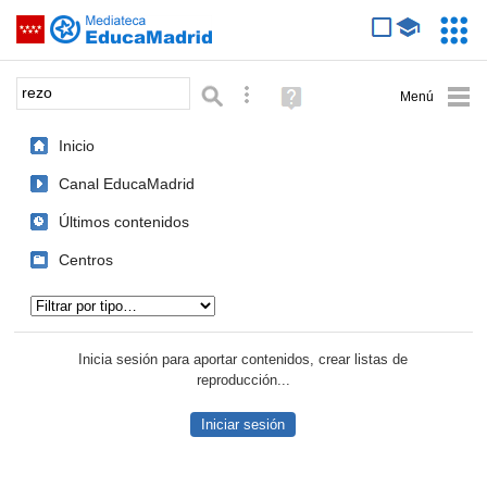
Mediateca de EducaMadrid
Saltar navegación
Servic
Educa
Palabra o frase:
Búsqueda avanzada
Ayuda
(en
ventana
Inicio
nueva)
Canal EducaMadrid
Últimos contenidos
Centros
Tipo de contenido:
Inicia sesión para aportar contenidos, crear listas de
reproducción...
Iniciar sesión