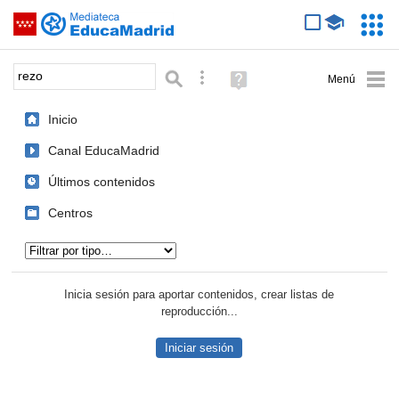
Mediateca de EducaMadrid
Saltar navegación
Servic
Educa
Palabra o frase:
Búsqueda avanzada
Ayuda
(en
ventana
Inicio
nueva)
Canal EducaMadrid
Últimos contenidos
Centros
Tipo de contenido:
Inicia sesión para aportar contenidos, crear listas de
reproducción...
Iniciar sesión