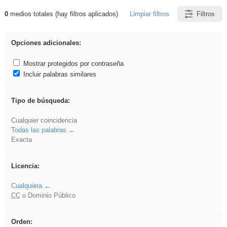
0
medios totales (hay filtros aplicados)
Limpiar filtros
Filtros
Resultados de: rezo
Opciones adicionales:
Mostrar protegidos por contraseña
Incluir palabras similares
Tipo de búsqueda:
Cualquier coincidencia
Todas las palabras
Exacta
Licencia:
Cualquiera
CC
o Dominio Público
Orden: