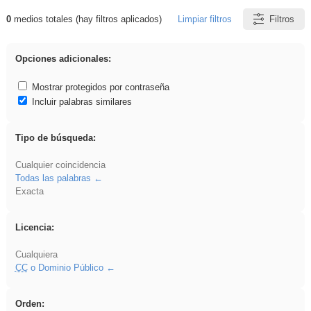
0
medios totales (hay filtros aplicados)
Limpiar filtros
Filtros
Resultados de: rezo
Opciones adicionales:
Mostrar protegidos por contraseña
Incluir palabras similares
Tipo de búsqueda:
Cualquier coincidencia
Todas las palabras
Exacta
Licencia:
Cualquiera
CC
o Dominio Público
Orden: