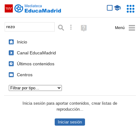
Mediateca de EducaMadrid
Saltar navegación
Servic
Educa
Palabra o frase:
Búsqueda avanzada
Ayuda
(en
ventana
Inicio
nueva)
Canal EducaMadrid
Últimos contenidos
Centros
Tipo de contenido:
Inicia sesión para aportar contenidos, crear listas de
reproducción...
Iniciar sesión