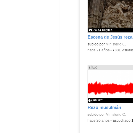
74.54 KBytes
Contenido educativo.
subido por
Ministerio C.
-
hace 21 años
-
7331
visuali
Encontrado «rezo» en:
Título
00′ 07″
Rezo musulmán
subido por
Ministerio C.
-
hace 20 años
-
Escuchado