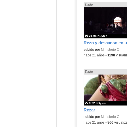
Encontrado «rezo» en:
Título
21.08 KBytes
Contenido educativo.
subido por
Ministerio C.
-
hace 21 años
-
1198
visuali
Encontrado «rezo» en:
Título
9.22 KBytes
Rezar
subido por
Ministerio C.
-
hace 21 años
-
800
visualiz