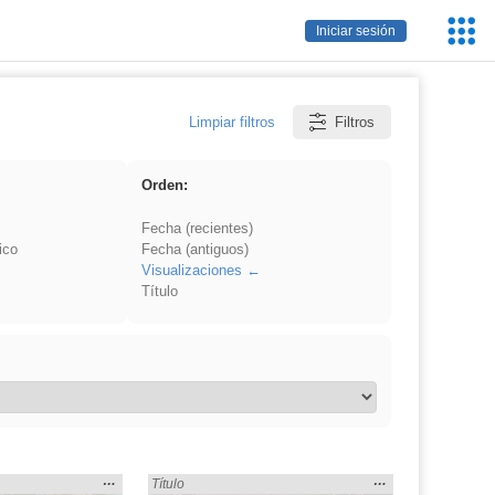
Servic
Iniciar sesión
Educa
Limpiar filtros
Filtros
Orden:
Fecha (recientes)
ico
Fecha (antiguos)
Visualizaciones
Título
Mostrar
…
Mostrar
…
en:
Encontrado «rezo» en:
Título