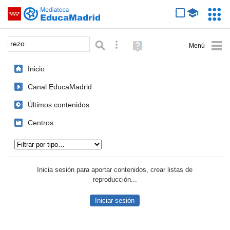
Mediateca de EducaMadrid
Saltar navegación
Servic
Educa
Palabra o frase:
Búsqueda avanzada
Ayuda
(en
ventana
Inicio
nueva)
Canal EducaMadrid
Últimos contenidos
Centros
Tipo de contenido:
Inicia sesión para aportar contenidos, crear listas de
reproducción...
Iniciar sesión