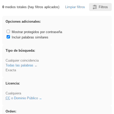
0
medios totales (hay filtros aplicados)
Limpiar filtros
Filtros
Resultados de: rezo
Opciones adicionales:
Mostrar protegidos por contraseña
Incluir palabras similares
Tipo de búsqueda:
Cualquier coincidencia
Todas las palabras
Exacta
Licencia:
Cualquiera
CC
o Dominio Público
Orden: