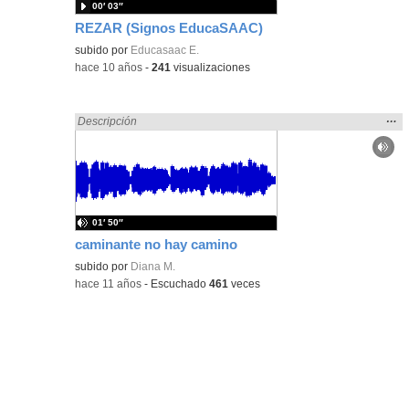
00′ 03″
REZAR (Signos EducaSAAC)
subido por
Educasaac E.
-
hace 10 años
-
241
visualizaciones
Mos
…
Encontrado «rezo» en:
Descripción
la
ubic
de l
bús
01′ 50″
caminante no hay camino
subido por
Diana M.
-
hace 11 años
-
Escuchado
461
veces