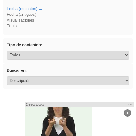
Fecha (recientes)
Fecha (antiguos)
Visualizaciones
Título
Tipo de contenido:
Buscar en:
Mos
…
Encontrado «rezo» en:
Descripción
la
ubic
de l
bús