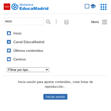
Mediateca de EducaMadrid
Saltar navegación
Servic
Educa
Palabra o frase:
Búsqueda avanzada
Ayuda
(en
ventana
Inicio
nueva)
Canal EducaMadrid
Últimos contenidos
Centros
Tipo de contenido:
Inicia sesión para aportar contenidos, crear listas de
reproducción...
Iniciar sesión