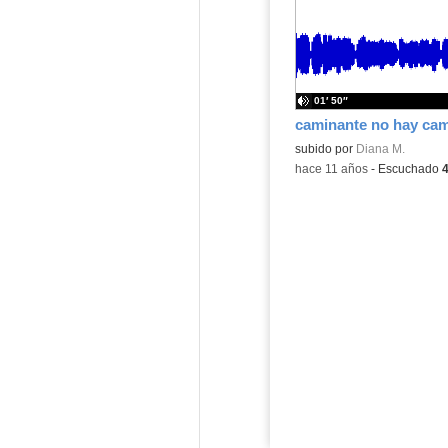
01′ 50″
caminante no hay ca
subido por
Diana M.
-
hace 11 años
-
Escuchado