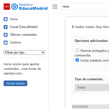
Mediateca de EducaMadrid
Saltar navegación
Palabra o frase:
Inicio
Canal EducaMadrid
2
medios totales (hay filtr
Resultados de: 
Últimos contenidos
Opciones adicionales:
Centros
Tipo de contenido:
Mostrar protegidos 
contraseña
Incluir palabras simi
Inicia sesión para aportar
contenidos, crear listas de
reproducción...
Tipo de contenido:
Iniciar sesión
Encontrado «rezo» en:
Descripción