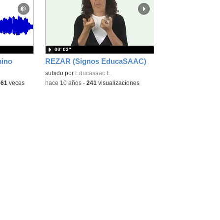
la
la
ubicación
ubicación
de la
de la
búsqueda
búsqueda
00′ 03″
mino
REZAR (Signos EducaSAAC)
subido por
Educasaac E.
461
veces
-
hace 10 años
-
241
visualizaciones