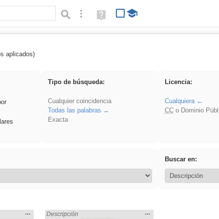
Búsqueda avanzada
Ayuda
(en
ventana
nueva)
os aplicados)
rezo
Tipo de búsqueda:
Licencia:
Cualquier coincidencia
Cualquiera
por
Todas las palabras
CC
o Dominio Públ
Exacta
lares
Buscar en:
Mostrar
…
Mostrar
…
Encontrado «rezo» en:
Descripción