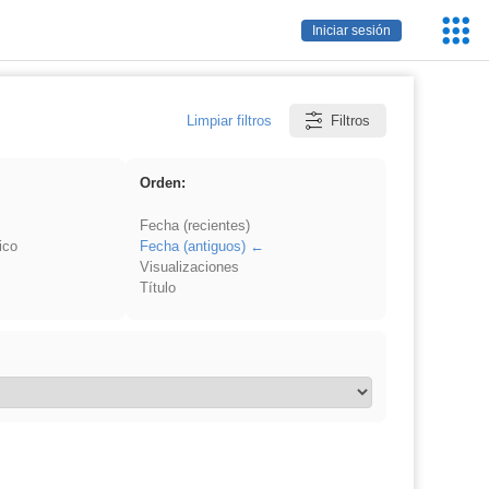
Servic
Iniciar sesión
Educa
Limpiar filtros
Filtros
Orden:
Fecha (recientes)
ico
Fecha (antiguos)
Visualizaciones
Título