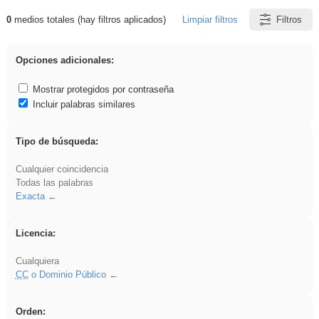
0
medios totales (hay filtros aplicados)
Limpiar filtros
Filtros
Resultados de: rezo
Opciones adicionales:
Mostrar protegidos por contraseña
Incluir palabras similares
Tipo de búsqueda:
Cualquier coincidencia
Todas las palabras
Exacta
Licencia:
Cualquiera
CC
o Dominio Público
Orden: