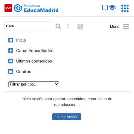
Mediateca de EducaMadrid
Saltar navegación
Servic
Educa
Palabra o frase:
Búsqueda avanzada
Ayuda
(en
ventana
Inicio
nueva)
Canal EducaMadrid
Últimos contenidos
Centros
Tipo de contenido:
Inicia sesión para aportar contenidos, crear listas de
reproducción...
Iniciar sesión