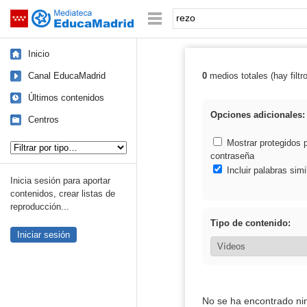
Mediateca de EducaMadrid
Saltar navegación
Palabra o frase:
Inicio
Canal EducaMadrid
0
medios totales (hay filtr
Resultados de: 
Últimos contenidos
Opciones adicionales:
Centros
Tipo de contenido:
Mostrar protegidos 
contraseña
Incluir palabras simi
Inicia sesión para aportar
contenidos, crear listas de
reproducción...
Tipo de contenido:
Iniciar sesión
No se ha encontrado ni