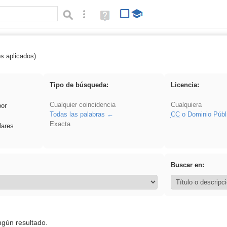
Búsqueda avanzada
Ayuda
(en
ventana
nueva)
os aplicados)
rezo
Tipo de búsqueda:
Licencia:
Cualquier coincidencia
Cualquiera
por
Todas las palabras
CC
o Dominio Públ
Exacta
lares
Buscar en:
ngún resultado.