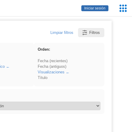
Servic
Iniciar sesión
Educa
Limpiar filtros
Filtros
Orden:
Fecha (recientes)
ico
Fecha (antiguos)
Visualizaciones
Título