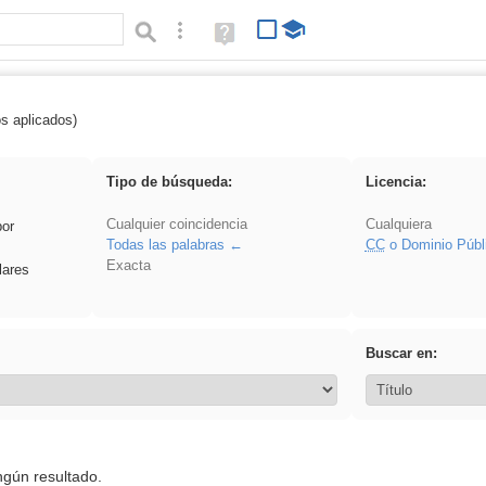
Búsqueda avanzada
Ayuda
(en
ventana
nueva)
os aplicados)
rezo
Tipo de búsqueda:
Licencia:
Cualquier coincidencia
Cualquiera
por
Todas las palabras
CC
o Dominio Públ
Exacta
lares
Buscar en:
ngún resultado.