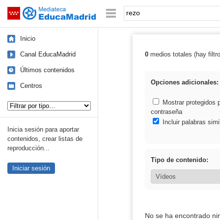
Mediateca de EducaMadrid
Saltar navegación
Palabra o frase:
Inicio
Canal EducaMadrid
0
medios totales (hay filtr
Resultados de: 
Últimos contenidos
Opciones adicionales:
Centros
Tipo de contenido:
Mostrar protegidos 
contraseña
Incluir palabras simi
Inicia sesión para aportar
contenidos, crear listas de
reproducción...
Tipo de contenido:
Iniciar sesión
No se ha encontrado ni