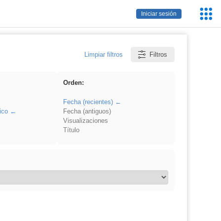
Servic
Iniciar sesión
Educa
Limpiar filtros
Filtros
Orden:
Fecha (recientes)
ico
Fecha (antiguos)
Visualizaciones
Título