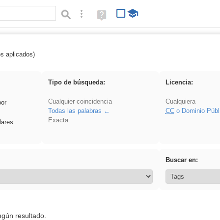
Búsqueda avanzada
Ayuda
(en
ventana
nueva)
os aplicados)
rezo
Tipo de búsqueda:
Licencia:
Cualquier coincidencia
Cualquiera
por
Todas las palabras
CC
o Dominio Públ
Exacta
lares
Buscar en:
ngún resultado.