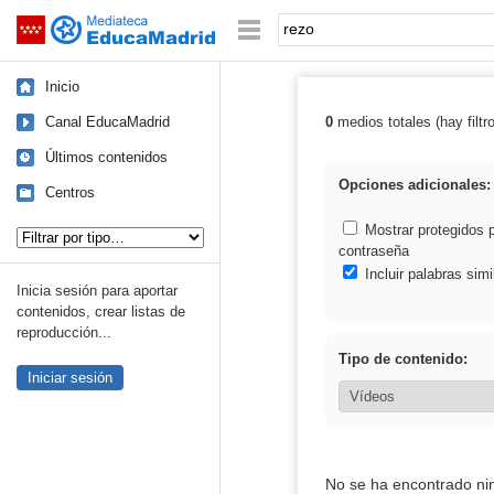
Mediateca de EducaMadrid
Saltar navegación
Palabra o frase:
Inicio
Canal EducaMadrid
0
medios totales (hay filtr
Resultados de: 
Últimos contenidos
Opciones adicionales:
Centros
Tipo de contenido:
Mostrar protegidos 
contraseña
Incluir palabras simi
Inicia sesión para aportar
contenidos, crear listas de
reproducción...
Tipo de contenido:
Iniciar sesión
No se ha encontrado ni