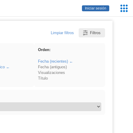
Servic
Iniciar sesión
Educa
Limpiar filtros
Filtros
Orden:
Fecha (recientes)
ico
Fecha (antiguos)
Visualizaciones
Título