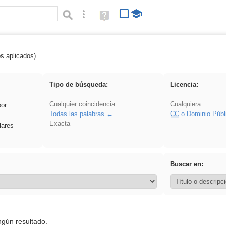
Búsqueda avanzada
Ayuda
(en
ventana
nueva)
os aplicados)
rezo
Tipo de búsqueda:
Licencia:
Cualquier coincidencia
Cualquiera
por
Todas las palabras
CC
o Dominio Públ
Exacta
lares
Buscar en:
ngún resultado.