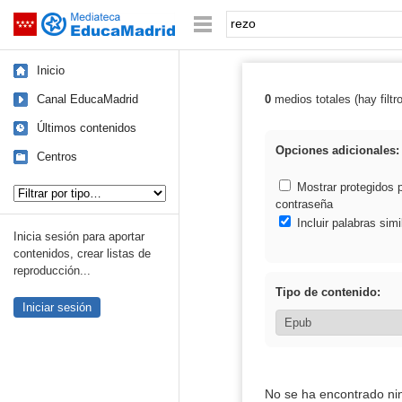
Mediateca de EducaMadrid
Saltar navegación
Palabra o frase:
Inicio
Canal EducaMadrid
0
medios totales (hay filtr
Resultados de: 
Últimos contenidos
Opciones adicionales:
Centros
Tipo de contenido:
Mostrar protegidos 
contraseña
Incluir palabras simi
Inicia sesión para aportar
contenidos, crear listas de
reproducción...
Tipo de contenido:
Iniciar sesión
No se ha encontrado ni