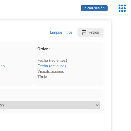
Servic
Iniciar sesión
Educa
Limpiar filtros
Filtros
Orden:
Fecha (recientes)
ico
Fecha (antiguos)
Visualizaciones
Título