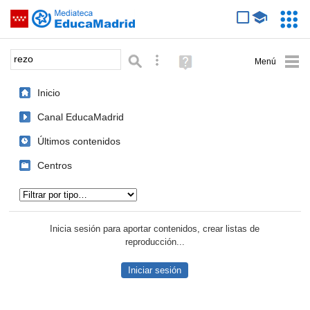
Mediateca de EducaMadrid
Saltar navegación
Servic
Educa
Palabra o frase:
Búsqueda avanzada
Ayuda
(en
ventana
Inicio
nueva)
Canal EducaMadrid
Últimos contenidos
Centros
Tipo de contenido:
Inicia sesión para aportar contenidos, crear listas de
reproducción...
Iniciar sesión