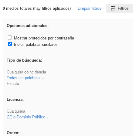
0
medios totales (hay filtros aplicados)
Limpiar filtros
Filtros
Resultados de: rezo
Opciones adicionales:
Mostrar protegidos por contraseña
Incluir palabras similares
Tipo de búsqueda:
Cualquier coincidencia
Todas las palabras
Exacta
Licencia:
Cualquiera
CC
o Dominio Público
Orden: