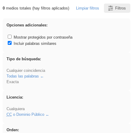
0
medios totales (hay filtros aplicados)
Limpiar filtros
Filtros
Resultados de: rezo
Opciones adicionales:
Mostrar protegidos por contraseña
Incluir palabras similares
Tipo de búsqueda:
Cualquier coincidencia
Todas las palabras
Exacta
Licencia:
Cualquiera
CC
o Dominio Público
Orden: