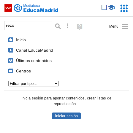
Mediateca de EducaMadrid
Saltar navegación
Servic
Educa
Palabra o frase:
Búsqueda avanzada
Ayuda
(en
ventana
Inicio
nueva)
Canal EducaMadrid
Últimos contenidos
Centros
Tipo de contenido:
Inicia sesión para aportar contenidos, crear listas de
reproducción...
Iniciar sesión