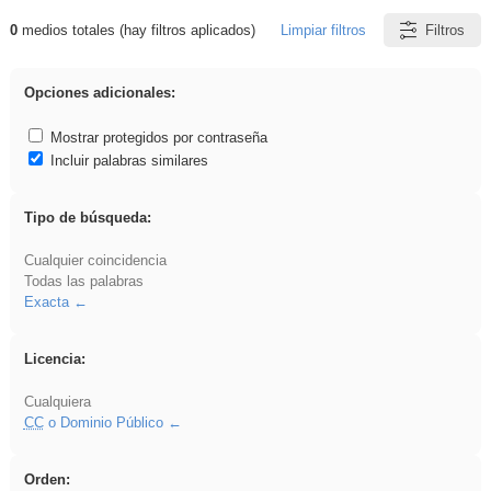
0
medios totales (hay filtros aplicados)
Limpiar filtros
Filtros
Resultados de: rezo
Opciones adicionales:
Mostrar protegidos por contraseña
Incluir palabras similares
Tipo de búsqueda:
Cualquier coincidencia
Todas las palabras
Exacta
Licencia:
Cualquiera
CC
o Dominio Público
Orden: