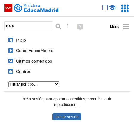
Mediateca de EducaMadrid
Saltar navegación
Servic
Educa
Palabra o frase:
Búsqueda avanzada
Ayuda
(en
ventana
Inicio
nueva)
Canal EducaMadrid
Últimos contenidos
Centros
Tipo de contenido:
Inicia sesión para aportar contenidos, crear listas de
reproducción...
Iniciar sesión