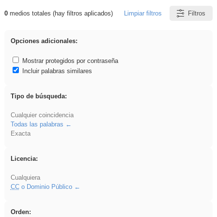
0
medios totales (hay filtros aplicados)
Limpiar filtros
Filtros
Resultados de: rezo
Opciones adicionales:
Mostrar protegidos por contraseña
Incluir palabras similares
Tipo de búsqueda:
Cualquier coincidencia
Todas las palabras
Exacta
Licencia:
Cualquiera
CC
o Dominio Público
Orden: