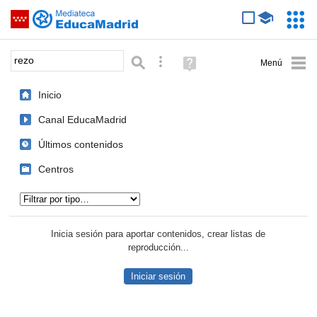
Mediateca de EducaMadrid
Saltar navegación
Servic
Educa
Palabra o frase:
Búsqueda avanzada
Ayuda
(en
ventana
Inicio
nueva)
Canal EducaMadrid
Últimos contenidos
Centros
Tipo de contenido:
Inicia sesión para aportar contenidos, crear listas de
reproducción...
Iniciar sesión