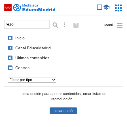
Mediateca de EducaMadrid
Saltar navegación
Servic
Educa
Palabra o frase:
Búsqueda avanzada
Ayuda
(en
ventana
Inicio
nueva)
Canal EducaMadrid
Últimos contenidos
Centros
Tipo de contenido:
Inicia sesión para aportar contenidos, crear listas de
reproducción...
Iniciar sesión