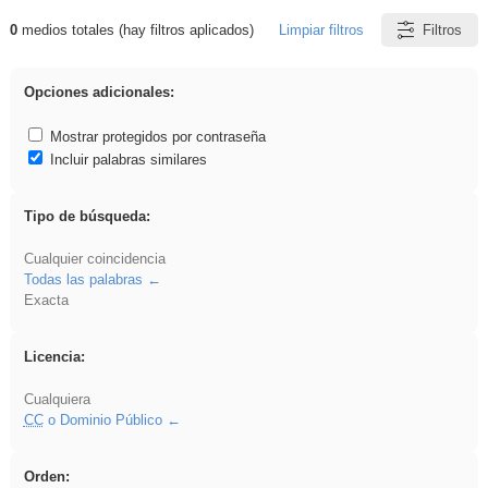
0
medios totales (hay filtros aplicados)
Limpiar filtros
Filtros
Resultados de: rezo
Opciones adicionales:
Mostrar protegidos por contraseña
Incluir palabras similares
Tipo de búsqueda:
Cualquier coincidencia
Todas las palabras
Exacta
Licencia:
Cualquiera
CC
o Dominio Público
Orden: