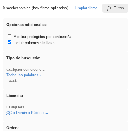
0
medios totales (hay filtros aplicados)
Limpiar filtros
Filtros
Resultados de: rezo
Opciones adicionales:
Mostrar protegidos por contraseña
Incluir palabras similares
Tipo de búsqueda:
Cualquier coincidencia
Todas las palabras
Exacta
Licencia:
Cualquiera
CC
o Dominio Público
Orden: