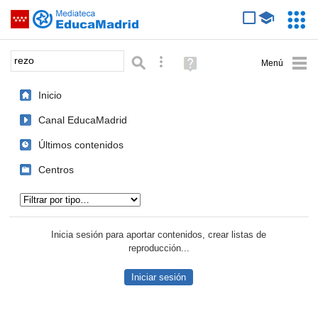
Mediateca de EducaMadrid
Saltar navegación
Servic
Educa
Palabra o frase:
Búsqueda avanzada
Ayuda
(en
ventana
Inicio
nueva)
Canal EducaMadrid
Últimos contenidos
Centros
Tipo de contenido:
Inicia sesión para aportar contenidos, crear listas de
reproducción...
Iniciar sesión