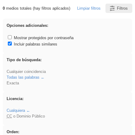
0
medios totales (hay filtros aplicados)
Limpiar filtros
Filtros
Resultados de: rezo
Opciones adicionales:
Mostrar protegidos por contraseña
Incluir palabras similares
Tipo de búsqueda:
Cualquier coincidencia
Todas las palabras
Exacta
Licencia:
Cualquiera
CC
o Dominio Público
Orden: