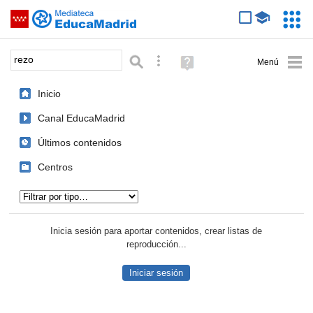
Mediateca de EducaMadrid
Saltar navegación
Servic
Educa
Palabra o frase:
Búsqueda avanzada
Ayuda
(en
ventana
Inicio
nueva)
Canal EducaMadrid
Últimos contenidos
Centros
Tipo de contenido:
Inicia sesión para aportar contenidos, crear listas de
reproducción...
Iniciar sesión