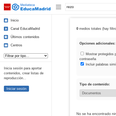
Mediateca de EducaMadrid
Saltar navegación
Palabra o frase:
Inicio
Canal EducaMadrid
0
medios totales (hay filtr
Resultados de: 
Últimos contenidos
Opciones adicionales:
Centros
Tipo de contenido:
Mostrar protegidos 
contraseña
Incluir palabras simi
Inicia sesión para aportar
contenidos, crear listas de
reproducción...
Tipo de contenido:
Iniciar sesión
No se ha encontrado ni