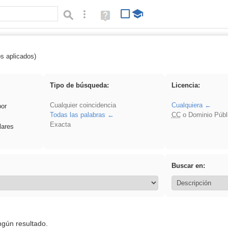
Búsqueda avanzada
Ayuda
(en
ventana
nueva)
os aplicados)
rezo
Tipo de búsqueda:
Licencia:
Cualquier coincidencia
Cualquiera
por
Todas las palabras
CC
o Dominio Públ
Exacta
lares
Buscar en:
ngún resultado.