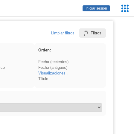
Servic
Iniciar sesión
Educa
Limpiar filtros
Filtros
Orden:
Fecha (recientes)
ico
Fecha (antiguos)
Visualizaciones
Título