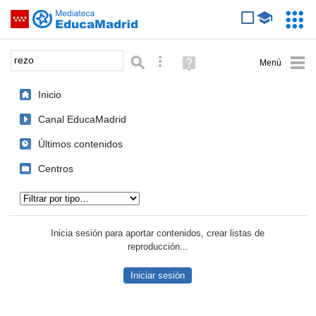
Mediateca de EducaMadrid
Saltar navegación
Servic
Educa
Palabra o frase:
Búsqueda avanzada
Ayuda
(en
ventana
Inicio
nueva)
Canal EducaMadrid
Últimos contenidos
Centros
Tipo de contenido:
Inicia sesión para aportar contenidos, crear listas de
reproducción...
Iniciar sesión