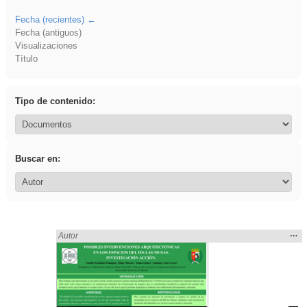
Fecha (recientes)
Fecha (antiguos)
Visualizaciones
Título
Tipo de contenido:
Buscar en:
Mos
…
Encontrado «rezo» en:
Autor
la
ubic
de l
bús