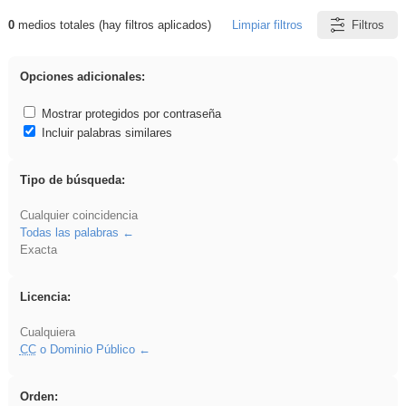
0
medios totales (hay filtros aplicados)
Limpiar filtros
Filtros
Resultados de: rezo
Opciones adicionales:
Mostrar protegidos por contraseña
Incluir palabras similares
Tipo de búsqueda:
Cualquier coincidencia
Todas las palabras
Exacta
Licencia:
Cualquiera
CC
o Dominio Público
Orden: