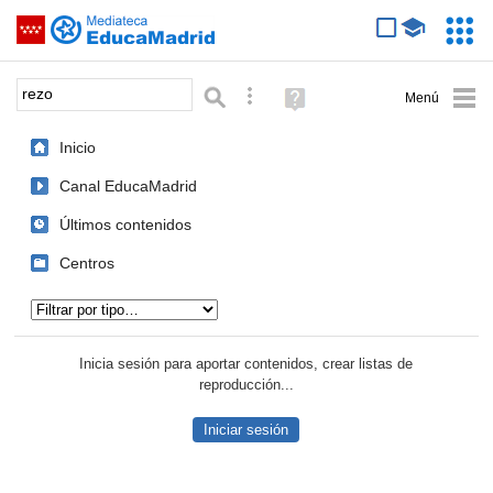
Mediateca de EducaMadrid
Saltar navegación
Servic
Educa
Palabra o frase:
Búsqueda avanzada
Ayuda
(en
ventana
Inicio
nueva)
Canal EducaMadrid
Últimos contenidos
Centros
Tipo de contenido:
Inicia sesión para aportar contenidos, crear listas de
reproducción...
Iniciar sesión