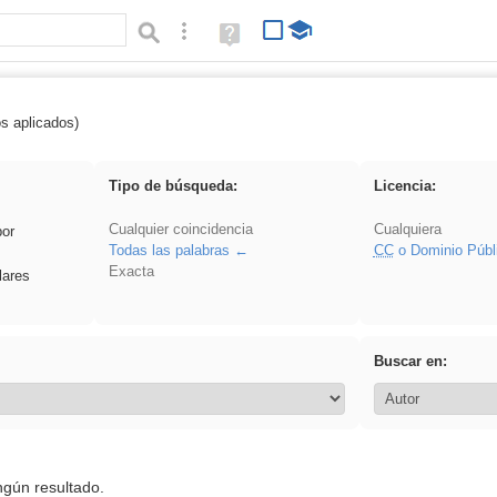
Búsqueda avanzada
Ayuda
(en
ventana
nueva)
os aplicados)
rezo
Tipo de búsqueda:
Licencia:
Cualquier coincidencia
Cualquiera
por
Todas las palabras
CC
o Dominio Públ
Exacta
lares
Buscar en:
ngún resultado.