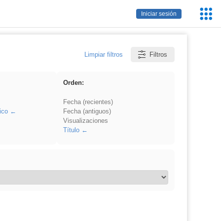
Servic
Iniciar sesión
Educa
Limpiar filtros
Filtros
Orden:
Fecha (recientes)
ico
Fecha (antiguos)
Visualizaciones
Título