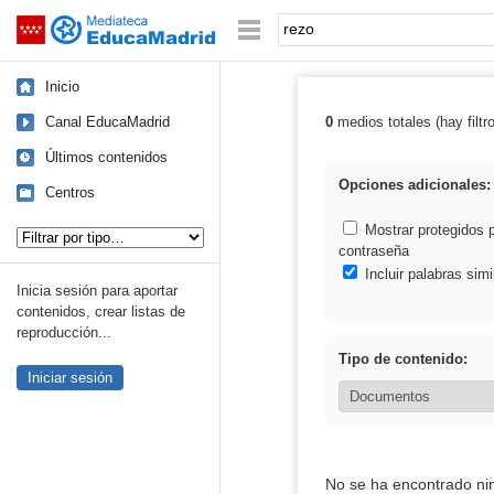
Mediateca de EducaMadrid
Saltar navegación
Palabra o frase:
Inicio
Canal EducaMadrid
0
medios totales (hay filtr
Resultados de: 
Últimos contenidos
Opciones adicionales:
Centros
Tipo de contenido:
Mostrar protegidos 
contraseña
Incluir palabras simi
Inicia sesión para aportar
contenidos, crear listas de
reproducción...
Tipo de contenido:
Iniciar sesión
No se ha encontrado ni