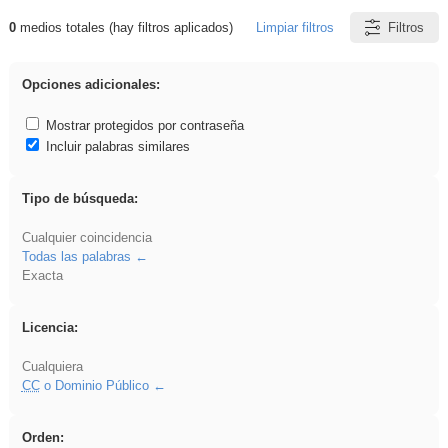
0
medios totales (hay filtros aplicados)
Limpiar filtros
Filtros
Resultados de: rezo
Opciones adicionales:
Mostrar protegidos por contraseña
Incluir palabras similares
Tipo de búsqueda:
Cualquier coincidencia
Todas las palabras
Exacta
Licencia:
Cualquiera
CC
o Dominio Público
Orden: