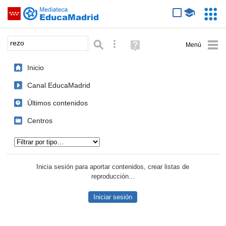
Mediateca de EducaMadrid
Saltar navegación
Servic
Educa
Palabra o frase:
Búsqueda avanzada
Ayuda
(en
ventana
Inicio
nueva)
Canal EducaMadrid
Últimos contenidos
Centros
Tipo de contenido:
Inicia sesión para aportar contenidos, crear listas de
reproducción...
Iniciar sesión