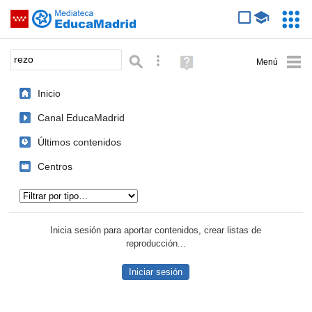
Mediateca de EducaMadrid
Saltar navegación
Servic
Educa
Palabra o frase:
Búsqueda avanzada
Ayuda
(en
ventana
Inicio
nueva)
Canal EducaMadrid
Últimos contenidos
Centros
Tipo de contenido:
Inicia sesión para aportar contenidos, crear listas de
reproducción...
Iniciar sesión