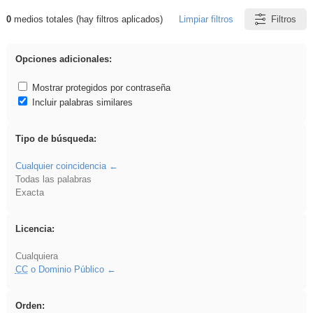
0
medios totales (hay filtros aplicados)
Limpiar filtros
Filtros
Resultados de: rezo
Opciones adicionales:
Mostrar protegidos por contraseña
Incluir palabras similares
Tipo de búsqueda:
Cualquier coincidencia
Todas las palabras
Exacta
Licencia:
Cualquiera
CC
o Dominio Público
Orden: