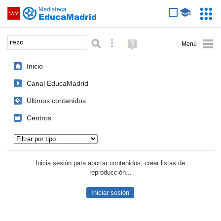
Mediateca de EducaMadrid
Saltar navegación
Servic
Educa
Palabra o frase:
Búsqueda avanzada
Ayuda
(en
ventana
Inicio
nueva)
Canal EducaMadrid
Últimos contenidos
Centros
Tipo de contenido:
Inicia sesión para aportar contenidos, crear listas de
reproducción...
Iniciar sesión