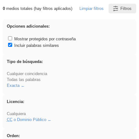
0
medios totales (hay filtros aplicados)
Limpiar filtros
Filtros
Resultados de: rezo
Opciones adicionales:
Mostrar protegidos por contraseña
Incluir palabras similares
Tipo de búsqueda:
Cualquier coincidencia
Todas las palabras
Exacta
Licencia:
Cualquiera
CC
o Dominio Público
Orden: