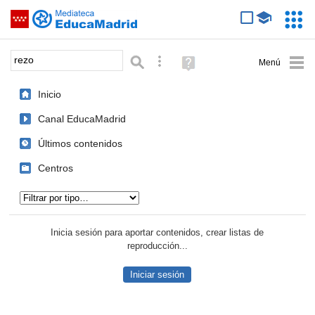
Mediateca de EducaMadrid
Saltar navegación
Servic
Educa
Palabra o frase:
Búsqueda avanzada
Ayuda
(en
ventana
Inicio
nueva)
Canal EducaMadrid
Últimos contenidos
Centros
Tipo de contenido:
Inicia sesión para aportar contenidos, crear listas de
reproducción...
Iniciar sesión