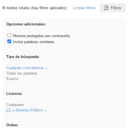
0
medios totales (hay filtros aplicados)
Limpiar filtros
Filtros
Resultados de: rezo
Opciones adicionales:
Mostrar protegidos por contraseña
Incluir palabras similares
Tipo de búsqueda:
Cualquier coincidencia
Todas las palabras
Exacta
Licencia:
Cualquiera
CC
o Dominio Público
Orden: