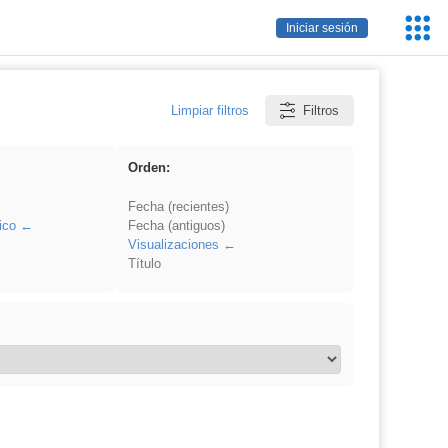
Servic
Iniciar sesión
Educa
Limpiar filtros
Filtros
Orden:
Fecha (recientes)
ico
Fecha (antiguos)
Visualizaciones
Título