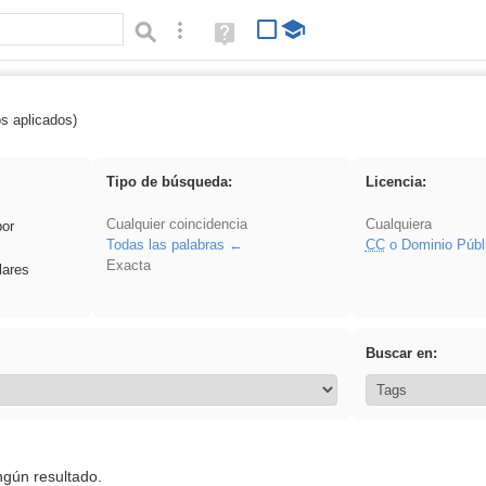
Búsqueda avanzada
Ayuda
(en
ventana
nueva)
os aplicados)
rezo
Tipo de búsqueda:
Licencia:
Cualquier coincidencia
Cualquiera
por
Todas las palabras
CC
o Dominio Públ
Exacta
lares
Buscar en:
ngún resultado.