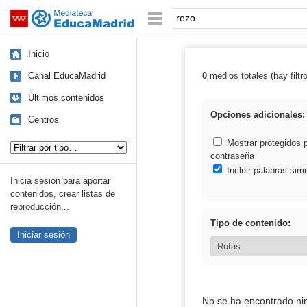
Mediateca de EducaMadrid
Saltar navegación
Palabra o frase:
Inicio
Canal EducaMadrid
0
medios totales (hay filtr
Resultados de: 
Últimos contenidos
Opciones adicionales:
Centros
Tipo de contenido:
Mostrar protegidos 
contraseña
Incluir palabras simi
Inicia sesión para aportar
contenidos, crear listas de
reproducción...
Tipo de contenido:
Iniciar sesión
No se ha encontrado ni