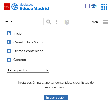
Mediateca de EducaMadrid
Saltar navegación
Servic
Educa
Palabra o frase:
Búsqueda avanzada
Ayuda
(en
ventana
Inicio
nueva)
Canal EducaMadrid
Últimos contenidos
Centros
Tipo de contenido:
Inicia sesión para aportar contenidos, crear listas de
reproducción...
Iniciar sesión