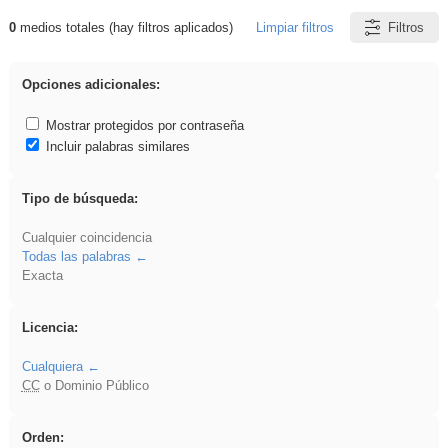
0
medios totales (hay filtros aplicados)
Limpiar filtros
Filtros
Resultados de: rezo
Opciones adicionales:
Mostrar protegidos por contraseña
Incluir palabras similares
Tipo de búsqueda:
Cualquier coincidencia
Todas las palabras
Exacta
Licencia:
Cualquiera
CC
o Dominio Público
Orden: